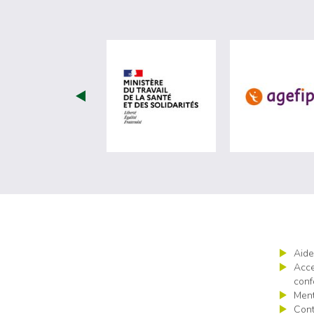
visiter les site de Minist
Aide
Acce
conf
Ment
Cont