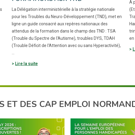
À p
es
La Délégation interministérielle à la stratégie nationale
(E
pour les Troubles du Neuro-Développement (TND), met en
Tra
ligne un guide consacré aux repères nationaux des
Ha
attendus de la formation dans le champ des TND : TSA
tri
(Trouble du Spectre de l'Autisme), troubles DYS, TDAH
en
(Trouble Déficit de l'Attention avec ou sans Hyperactivité),
L
…
Lire la suite
S ET DES CAP EMPLOI NORMAND