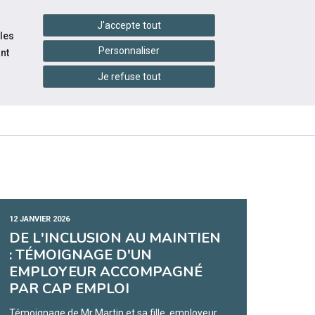
settings_accessibility
tes du réseau
Accessibilité
J'accepte tout
 les
Personnaliser
nt
Je refuse tout
INFOS
CONTACTEZ-
ENTS
PRATIQUES
NOUS
12 JANVIER 2026
DE L'INCLUSION AU MAINTIEN
: TÉMOIGNAGE D'UN
EMPLOYEUR ACCOMPAGNÉ
PAR CAP EMPLOI
Témoignage de Mr Martin et sa fille, employeur