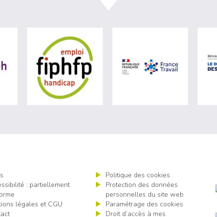
ère du travail (nouvelle fenêtre)
visiter les site de Agefiph (nouvelle fenêtre)
visiter les site de Fiphfp (nouvelle fenêt
visiter les 
s
Politique des cookies
ssibilité : partiellement
Protection des données
orme
personnelles du site web
ions légales et CGU
Paramétrage des cookies
act
Droit d’accès à mes