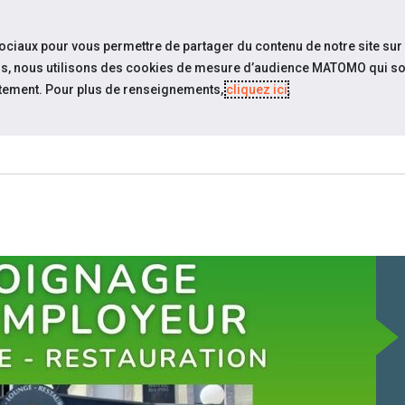
travel_explore
Si
sociaux pour vous permettre de partager du contenu de notre site sur
eurs, nous utilisons des cookies de mesure d’audience MATOMO qui so
tement. Pour plus de renseignements,
cliquez ici
.
QUI SOMMES-
ACTUALITÉS
ÉVÉNEM
NOUS ?