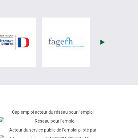
re)
site de France Travail (nouvelle fenêtre)
visiter les site de Défenseur des droits (nouvelle fenêtr
visiter les site de Fagerh (
Cap emploi acteur du réseau pour l’emploi
Acteur du service public de l'emploi piloté par