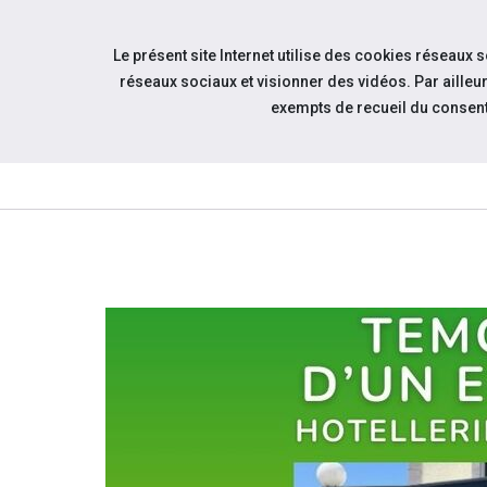
Accéder à notre page Facebook
Accéder à notre page Linkedin
Aller à la navigation
Le présent site Internet utilise des cookies réseaux 
Aller au contenu
réseaux sociaux et visionner des vidéos. Par aill
exempts de recueil du consen
CAP EMPLOI 50
À la une