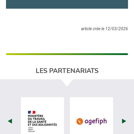
article crée le 12/03/2026
LES PARTENARIATS
visiter les site de Ministère du travail (nou
visiter les sit