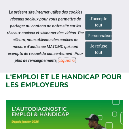
Accéder à notre page Facebook
Accéder à notre page Linkedin
Aller à la navigation
Le présent site Internet utilise des cookies
Aller au contenu
J'accepte
réseaux sociaux pour vous permettre de
tout
partager du contenu de notre site sur les
réseaux sociaux et visionner des vidéos. Par
Personnaliser
ailleurs, nous utilisons des cookies de
Je refuse
mesure d’audience MATOMO qui sont
Actualités
tout
exempts de recueil du consentement. Pour
UN NOUVEL OUTIL GRATUIT
plus de renseignements,
cliquez ici
.
D'AUTODIAGNOSTIC SUR
L'EMPLOI ET LE HANDICAP POUR
LES EMPLOYEURS