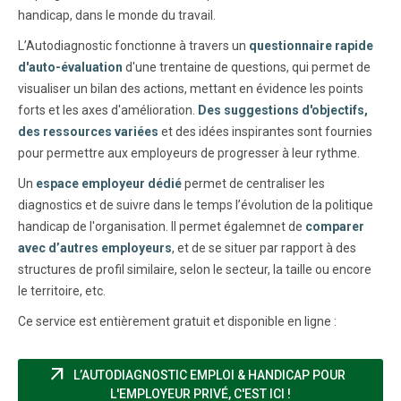
handicap, dans le monde du travail.
L’Autodiagnostic fonctionne à travers un
questionnaire rapide
d'auto-évaluation
d'une trentaine de questions, qui permet de
visualiser un bilan des actions, mettant en évidence les points
forts et les axes d'amélioration.
Des suggestions d'objectifs,
des ressources variées
et des idées inspirantes sont fournies
pour permettre aux employeurs de progresser à leur rythme.
Un
espace employeur dédié
permet de centraliser les
diagnostics et de suivre dans le temps l’évolution de la politique
handicap de l'organisation. Il permet égalemnet de
comparer
avec d’autres employeurs
, et de se situer par rapport à des
structures de profil similaire, selon le secteur, la taille ou encore
le territoire, etc.
Ce service est entièrement gratuit et disponible en ligne :
arrow_outward
L’AUTODIAGNOSTIC EMPLOI & HANDICAP POUR
(NOUVELLE FENÊT
L'EMPLOYEUR PRIVÉ, C'EST ICI !