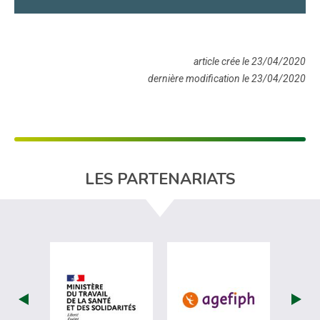
article crée le 23/04/2020
dernière modification le 23/04/2020
LES PARTENARIATS
visiter les site de Ministère du travail (
visiter les si