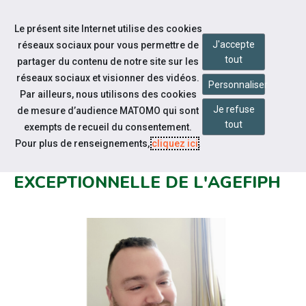
Accéder à notre page Facebook
Accéder à notre page Linkedin
Aller à la navigation
Le présent site Internet utilise des cookies
Aller au contenu
J'accepte
réseaux sociaux pour vous permettre de
tout
partager du contenu de notre site sur les
réseaux sociaux et visionner des vidéos.
Personnaliser
Par ailleurs, nous utilisons des cookies
Je refuse
de mesure d’audience MATOMO qui sont
Actualités
tout
exempts de recueil du consentement.
TÉMOIGNAGE SUITE À LA
Pour plus de renseignements,
cliquez ici
.
MOBILISATION D'UNE AIDE
EXCEPTIONNELLE DE L'AGEFIPH