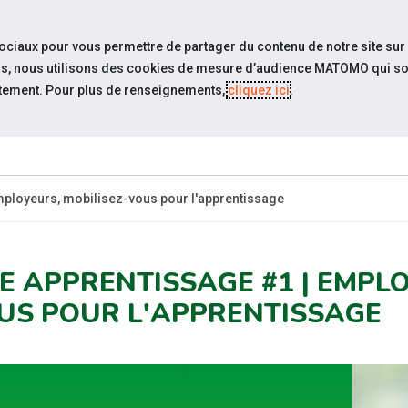
travel_explore
Si
sociaux pour vous permettre de partager du contenu de notre site sur
eurs, nous utilisons des cookies de mesure d’audience MATOMO qui so
tement. Pour plus de renseignements,
cliquez ici
.
QUI SOMMES-
ACTUALITÉS
ÉVÉNEM
NOUS ?
mployeurs, mobilisez-vous pour l'apprentissage
VE APPRENTISSAGE #1 | EMPLO
US POUR L'APPRENTISSAGE