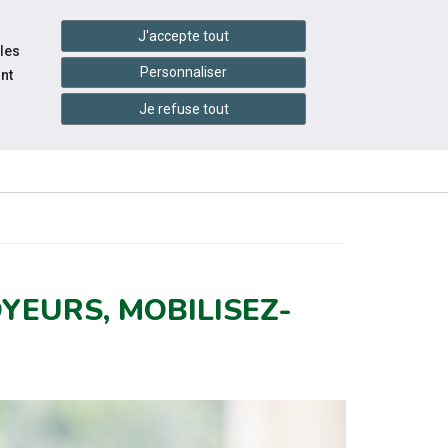
settings_accessibility
tes du réseau
Accessibilité
J'accepte tout
 les
Personnaliser
nt
Je refuse tout
INFOS
CONTACTEZ-
ENTS
PRATIQUES
NOUS
YEURS, MOBILISEZ-