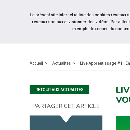
Accéder à notre page Facebook
Accéder à notre page Linkedin
Aller à la navigation
Le présent site Internet utilise des cookies réseaux 
Aller au contenu
réseaux sociaux et visionner des vidéos. Par aill
exempts de recueil du consen
Accueil
Actualités
Live Apprentissage #1 | E
LI
RETOUR AUX ACTUALITÉS
VO
PARTAGER CET ARTICLE