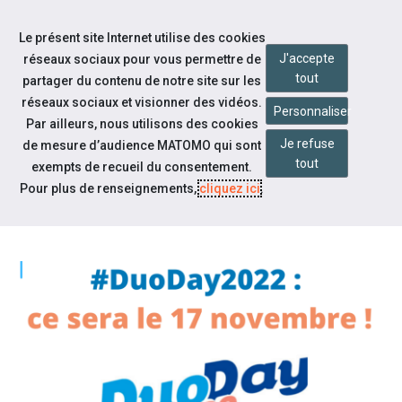
Accéder à notre page Facebook
Accéder à notre page Linkedin
Aller à la navigation
Le présent site Internet utilise des cookies
Aller au contenu
J'accepte
réseaux sociaux pour vous permettre de
tout
partager du contenu de notre site sur les
réseaux sociaux et visionner des vidéos.
Personnaliser
Par ailleurs, nous utilisons des cookies
Je refuse
de mesure d’audience MATOMO qui sont
Actualités
tout
exempts de recueil du consentement.
#DUODAY2022 : CE SERA LE 17
Pour plus de renseignements,
cliquez ici
.
NOVEMBRE !