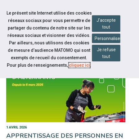
Accéder à notre page Facebook
Accéder à notre page Linkedin
Aller à la navigation
Le présent site Internet utilise des cookies
Aller au contenu
J'accepte
réseaux sociaux pour vous permettre de
tout
partager du contenu de notre site sur les
réseaux sociaux et visionner des vidéos.
Personnaliser
Par ailleurs, nous utilisons des cookies
ACTUALITÉS
Je refuse
de mesure d’audience MATOMO qui sont
tout
exempts de recueil du consentement.
Pour plus de renseignements,
cliquez ici
.
1 AVRIL 2026
APPRENTISSAGE DES PERSONNES EN