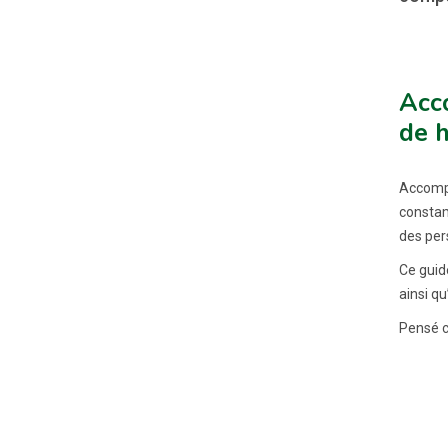
Acc
de 
Accompa
constam
des per
Ce guid
ainsi q
Pensé co