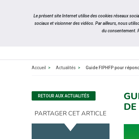
Accéder à notre page Facebook
Accéder à notre page Linkedin
Aller à la navigation
Le présent site Internet utilise des cookies réseaux soc
Aller au contenu
sociaux et visionner des vidéos. Par ailleurs, nous ut
du consentement. P
Accueil
Actualités
Guide FIPHFP pour répondr
GU
RETOUR AUX ACTUALITÉS
DE
PARTAGER CET ARTICLE