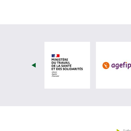
visiter les site de Ministèr
Aide