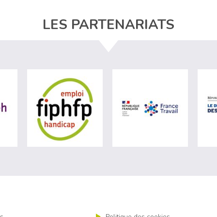
LES PARTENARIATS
e du travail (nouvelle fenêtre)
visiter les site de Agefiph (nouvelle fenêtre)
visiter les site de Fiphfp (nouvelle fenêtre)
visiter les s
s
Politique des cookies